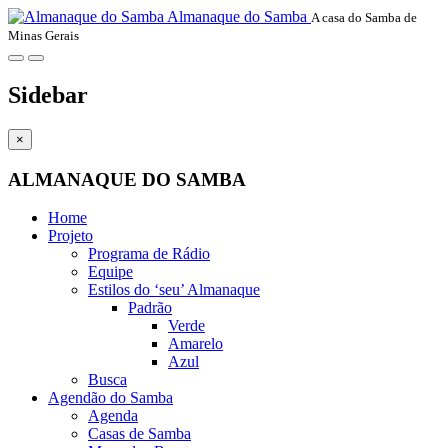
Almanaque do Samba
A casa do Samba de
Minas Gerais
Sidebar
×
ALMANAQUE DO SAMBA
Home
Projeto
Programa de Rádio
Equipe
Estilos do ‘seu’ Almanaque
Padrão
Verde
Amarelo
Azul
Busca
Agendão do Samba
Agenda
Casas de Samba