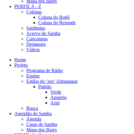
Mapa dos Bares
PERFIL A - Z
Colunas
Coluna do Bobô
Coluna do Rezende
Sambistas
Acervo do Samba
Caricaturas
Destaques
Vídeos
Home
Projeto
Programa de Rádio
Equipe
Estilos do ‘seu’ Almanaque
Padrão
Verde
Amarelo
Azul
Busca
Agendão do Samba
Agenda
Casas de Samba
Mapa dos Bares