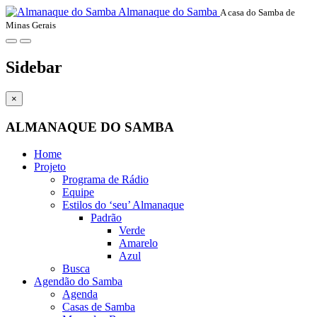
Almanaque do Samba
A casa do Samba de
Minas Gerais
Sidebar
×
ALMANAQUE DO SAMBA
Home
Projeto
Programa de Rádio
Equipe
Estilos do ‘seu’ Almanaque
Padrão
Verde
Amarelo
Azul
Busca
Agendão do Samba
Agenda
Casas de Samba