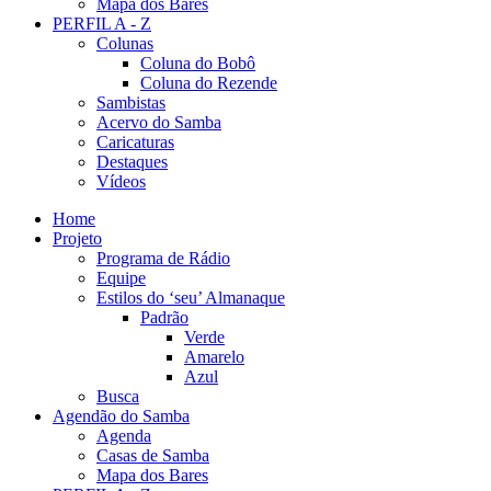
Mapa dos Bares
PERFIL A - Z
Colunas
Coluna do Bobô
Coluna do Rezende
Sambistas
Acervo do Samba
Caricaturas
Destaques
Vídeos
Home
Projeto
Programa de Rádio
Equipe
Estilos do ‘seu’ Almanaque
Padrão
Verde
Amarelo
Azul
Busca
Agendão do Samba
Agenda
Casas de Samba
Mapa dos Bares