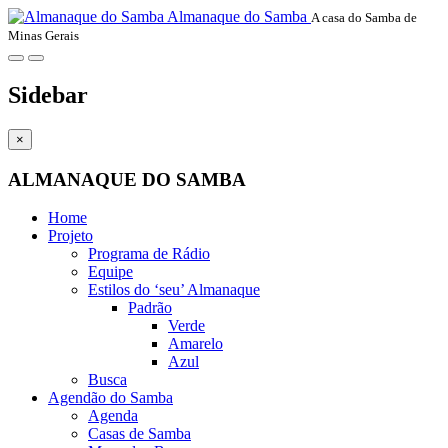
Almanaque do Samba
A casa do Samba de
Minas Gerais
Sidebar
×
ALMANAQUE DO SAMBA
Home
Projeto
Programa de Rádio
Equipe
Estilos do ‘seu’ Almanaque
Padrão
Verde
Amarelo
Azul
Busca
Agendão do Samba
Agenda
Casas de Samba