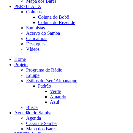
Mapa dos Bares
PERFIL A - Z
Colunas
Coluna do Bobô
Coluna do Rezende
Sambistas
Acervo do Samba
Caricaturas
Destaques
Vídeos
Home
Projeto
Programa de Rádio
Equipe
Estilos do ‘seu’ Almanaque
Padrão
Verde
Amarelo
Azul
Busca
Agendão do Samba
Agenda
Casas de Samba
Mapa dos Bares