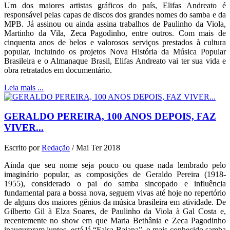
Um dos maiores artistas gráficos do país, Elifas Andreato é
responsável pelas capas de discos dos grandes nomes do samba e da
MPB. Já assinou ou ainda assina trabalhos de Paulinho da Viola,
Martinho da Vila, Zeca Pagodinho, entre outros. Com mais de
cinquenta anos de belos e valorosos serviços prestados à cultura
popular, incluindo os projetos Nova História da Música Popular
Brasileira e o Almanaque Brasil, Elifas Andreato vai ter sua vida e
obra retratados em documentário.
Leia mais ...
GERALDO PEREIRA, 100 ANOS DEPOIS, FAZ
VIVER...
Escrito por
Redação
/
Mai Ter 2018
Ainda que seu nome seja pouco ou quase nada lembrado pelo
imaginário popular, as composições de Geraldo Pereira (1918-
1955), considerado o pai do samba sincopado e influência
fundamental para a bossa nova, seguem vivas até hoje no repertório
de alguns dos maiores gênios da música brasileira em atividade. De
Gilberto Gil à Elza Soares, de Paulinho da Viola à Gal Costa e,
recentemente no show em que Maria Bethânia e Zeca Pagodinho
inauguraram juntos, está lá “Falsa Baiana”, o mais conhecido samba