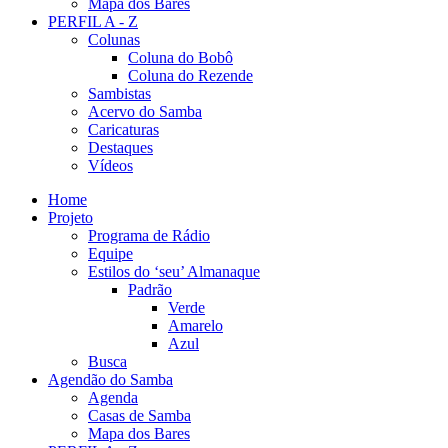
Mapa dos Bares
PERFIL A - Z
Colunas
Coluna do Bobô
Coluna do Rezende
Sambistas
Acervo do Samba
Caricaturas
Destaques
Vídeos
Home
Projeto
Programa de Rádio
Equipe
Estilos do ‘seu’ Almanaque
Padrão
Verde
Amarelo
Azul
Busca
Agendão do Samba
Agenda
Casas de Samba
Mapa dos Bares