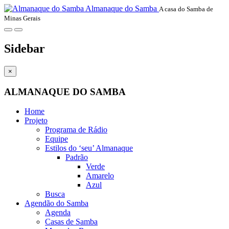
Almanaque do Samba
A casa do Samba de
Minas Gerais
Sidebar
×
ALMANAQUE DO SAMBA
Home
Projeto
Programa de Rádio
Equipe
Estilos do ‘seu’ Almanaque
Padrão
Verde
Amarelo
Azul
Busca
Agendão do Samba
Agenda
Casas de Samba