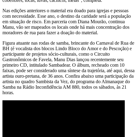
cobertores, tocas, luvas, cachicol, meias", completa.
Nas edições anteriores o material era doado para igrejas e pessoas
com necessidade. Esse ano, o destino da caridade será a população
em situação de risco. Em parceria com Diana Mourão, continua
Manu, vão ser mapeados os locais onde há mais concentração dos
moradores de rua para fazer a doação do material.
Figura atuante nas rodas de samba, brincante do Carnaval de Rua de
BH (é vocalista dos blocos Lindo Bloco do Amor e do Pescoção) e
participante de projetos sócio-culturais, como o Circuito
Gastronômicos de Favela, Manu Dias lançou recentemente seu
primeiro CD, intitulado Sambadear. O álbum, recheado com 10
faixas, pode ser considerado uma síntese da trajetória, até aqui, dessa
artista ouro-pretana, de 36 anos. Confira abaixo uma participação da
artista no quadro Sambista da Vez, do programa do Almanaque do
Samba na Rádio Inconfidência AM 880, todos os sábados, às 21
horas.