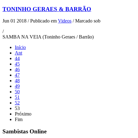
TONINHO GERAES & BARRÃO
Jun 01 2018
/
Publicado em
Videos
/
Marcado sob
/
SAMBA NA VEIA (Toninho Geraes / Barrão)
Início
Ant
44
45
46
47
48
49
50
51
52
53
Próximo
Fim
Sambistas Online