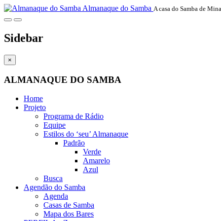
Almanaque do Samba
A casa do Samba de Mina
Sidebar
×
ALMANAQUE DO SAMBA
Home
Projeto
Programa de Rádio
Equipe
Estilos do ‘seu’ Almanaque
Padrão
Verde
Amarelo
Azul
Busca
Agendão do Samba
Agenda
Casas de Samba
Mapa dos Bares