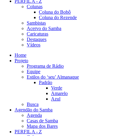
PERFIL A - Z
Colunas
Coluna do Bobô
Coluna do Rezende
Sambistas
Acervo do Samba
Caricaturas
Destaques
Vídeos
Home
Projeto
Programa de Rádio
Equipe
Estilos do ‘seu’ Almanaque
Padrão
Verde
Amarelo
Azul
Busca
Agendão do Samba
Agenda
Casas de Samba
Mapa dos Bares
PERFIL A - Z