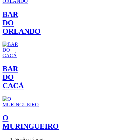
BAR
DO
ORLANDO
BAR
DO
CACÁ
O
MURINGUEIRO
Você está aqui: