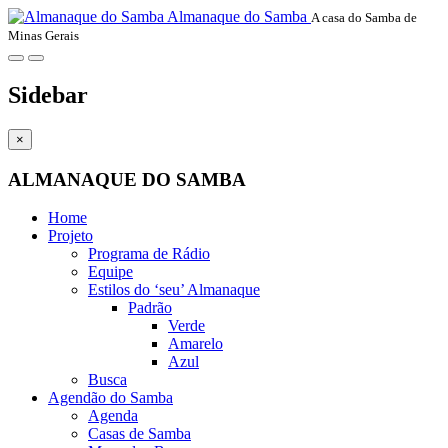
Almanaque do Samba
A casa do Samba de
Minas Gerais
Sidebar
×
ALMANAQUE DO SAMBA
Home
Projeto
Programa de Rádio
Equipe
Estilos do ‘seu’ Almanaque
Padrão
Verde
Amarelo
Azul
Busca
Agendão do Samba
Agenda
Casas de Samba