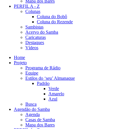
Mapa dos Bares
PERFIL A - Z
Colunas
Coluna do Bobô
Coluna do Rezende
Sambistas
Acervo do Samba
Caricaturas
Destaques
Vídeos
Home
Projeto
Programa de Rádio
Equipe
Estilos do ‘seu’ Almanaque
Padrão
Verde
Amarelo
Azul
Busca
Agendão do Samba
Agenda
Casas de Samba
Mapa dos Bares