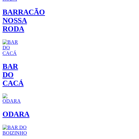
BARRACÃO
NOSSA
RODA
BAR
DO
CACÁ
ODARA