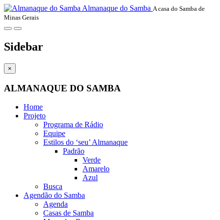
Almanaque do Samba
A casa do Samba de
Minas Gerais
Sidebar
×
ALMANAQUE DO SAMBA
Home
Projeto
Programa de Rádio
Equipe
Estilos do ‘seu’ Almanaque
Padrão
Verde
Amarelo
Azul
Busca
Agendão do Samba
Agenda
Casas de Samba