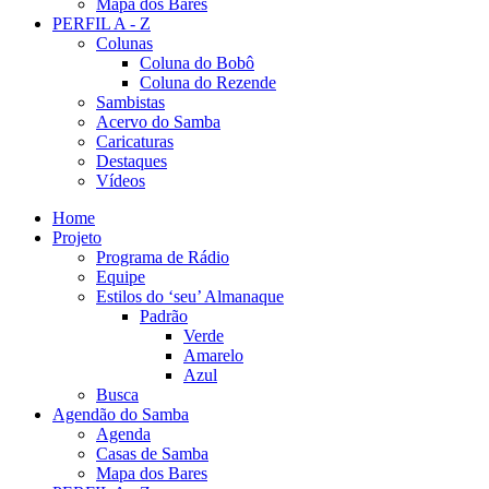
Mapa dos Bares
PERFIL A - Z
Colunas
Coluna do Bobô
Coluna do Rezende
Sambistas
Acervo do Samba
Caricaturas
Destaques
Vídeos
Home
Projeto
Programa de Rádio
Equipe
Estilos do ‘seu’ Almanaque
Padrão
Verde
Amarelo
Azul
Busca
Agendão do Samba
Agenda
Casas de Samba
Mapa dos Bares