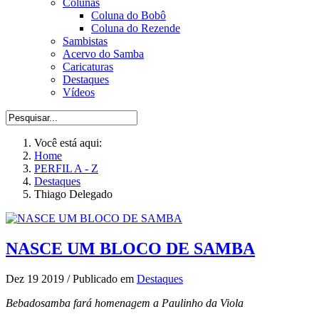
Colunas
Coluna do Bobô
Coluna do Rezende
Sambistas
Acervo do Samba
Caricaturas
Destaques
Vídeos
Você está aqui:
Home
PERFIL A - Z
Destaques
Thiago Delegado
NASCE UM BLOCO DE SAMBA
Dez 19 2019
/
Publicado em
Destaques
Bebadosamba fará homenagem a Paulinho da Viola