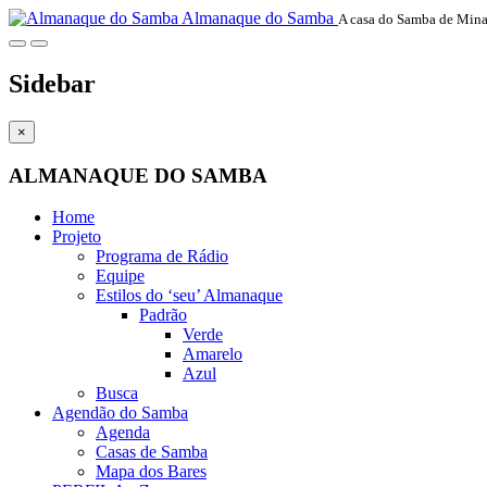
Almanaque do Samba
A casa do Samba de Mina
Sidebar
×
ALMANAQUE DO SAMBA
Home
Projeto
Programa de Rádio
Equipe
Estilos do ‘seu’ Almanaque
Padrão
Verde
Amarelo
Azul
Busca
Agendão do Samba
Agenda
Casas de Samba
Mapa dos Bares