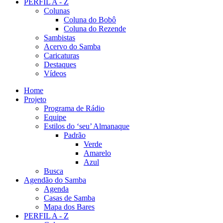
PERFIL A - Z
Colunas
Coluna do Bobô
Coluna do Rezende
Sambistas
Acervo do Samba
Caricaturas
Destaques
Vídeos
Home
Projeto
Programa de Rádio
Equipe
Estilos do ‘seu’ Almanaque
Padrão
Verde
Amarelo
Azul
Busca
Agendão do Samba
Agenda
Casas de Samba
Mapa dos Bares
PERFIL A - Z