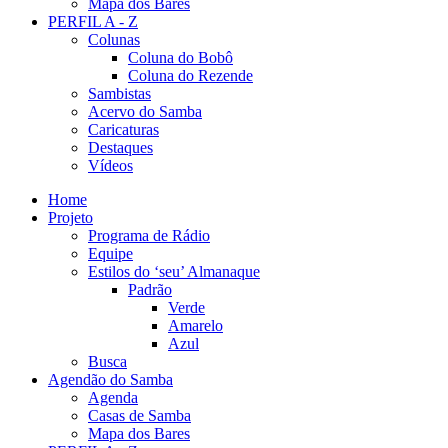
Mapa dos Bares
PERFIL A - Z
Colunas
Coluna do Bobô
Coluna do Rezende
Sambistas
Acervo do Samba
Caricaturas
Destaques
Vídeos
Home
Projeto
Programa de Rádio
Equipe
Estilos do ‘seu’ Almanaque
Padrão
Verde
Amarelo
Azul
Busca
Agendão do Samba
Agenda
Casas de Samba
Mapa dos Bares