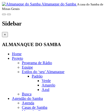
Almanaque do Samba
A casa do Samba de
Minas Gerais
Sidebar
×
ALMANAQUE DO SAMBA
Home
Projeto
Programa de Rádio
Equipe
Estilos do ‘seu’ Almanaque
Padrão
Verde
Amarelo
Azul
Busca
Agendão do Samba
Agenda
Casas de Samba